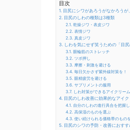
目次
目尻にシワがあろうがなかろうが
目尻のしわの種類は3種類
乾燥ジワ・表皮ジワ
表情ジワ
真皮ジワ
しわを気にせず笑うための「目尻
眼輪筋のストレッチ
ツボ押し
摩擦・刺激を避ける
毎日欠かさず紫外線対策を！
眼精疲労を避ける
サプリメントの服用
しわ対策ができるアイクリー
目尻のしわ改善に効果的なアイク
自分のしわの進行具合を把握し
高保湿のものを選ぶ
使い続けられる価格帯のもの
目尻のシワの予防・改善におすす