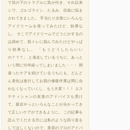
で目の下のトラブルに気が付き、それ以来
シワ、ゴルゴライン、たるみ、目袋に悩ま
されてきました。 手当たり次第にいろんな
アイクリームを使ってみたけど、効果な
し。 そこでアイクリームでどうにかするの
は諦めて、筋トレに励んでみたけどやっぱ
り効果なし。 「もうどうしたらいい
の？？？」 と迷走しているうちに、あっと
いう間に10年経ってしまいました・・・ 間
違ったケアを続けているうちにも、どんど
ん老化は進行してお肌の修復作業は間に合
わなくなっていくし、もう大変！！！ エス
テティシャンの友達のアドバイスも受け
て、最近やっといろんなことが分かってき
て正しいケアができるように。 この記事を
読んでくださる方には私のような回り道を
してほしくないので、美容のプロのアドバ