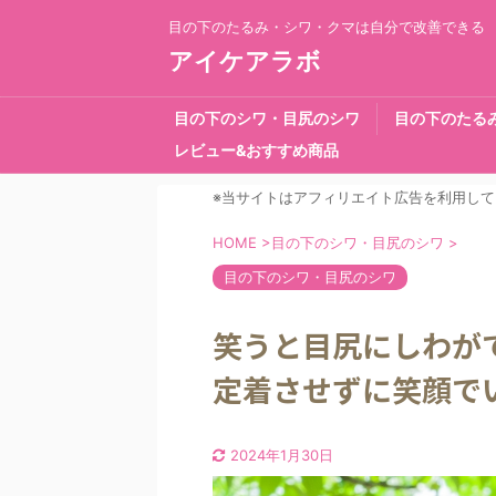
目の下のたるみ・シワ・クマは自分で改善できる
アイケアラボ
目の下のシワ・目尻のシワ
目の下のたる
レビュー&おすすめ商品
※当サイトはアフィリエイト広告を利用して
HOME
>
目の下のシワ・目尻のシワ
>
目の下のシワ・目尻のシワ
笑うと目尻にしわが
定着させずに笑顔で
2024年1月30日