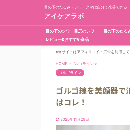
目の下のたるみ・シワ・クマは自分で改善できる
アイケアラボ
目の下のシワ・目尻のシワ
目の下のたる
レビュー&おすすめ商品
※当サイトはアフィリエイト広告を利用して
HOME
>
ゴルゴライン
>
ゴルゴライン
ゴルゴ線を美顔器で
はコレ！
2020年11月29日