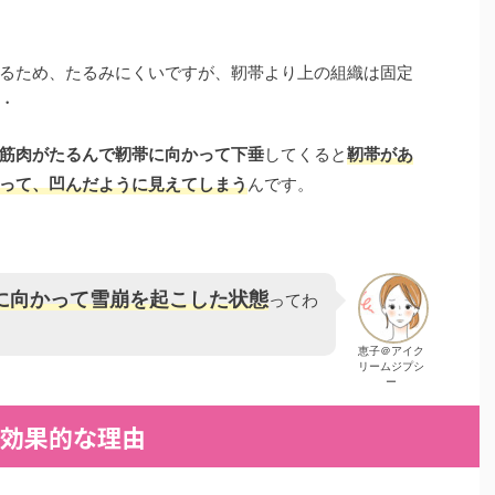
るため、たるみにくいですが、靭帯より上の組織は固定
・
筋肉がたるんで靭帯に向かって下垂
してくると
靭帯があ
って、凹んだように見えてしまう
んです。
に向かって雪崩を起こした状態
ってわ
恵子＠アイク
リームジプシ
ー
効果的な理由