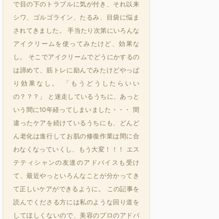
で目の下のトラブルに気が付き、それ以来
シワ、ゴルゴライン、たるみ、目袋に悩ま
されてきました。 手当たり次第にいろんな
アイクリームを使ってみたけど、効果な
し。 そこでアイクリームでどうにかするの
は諦めて、筋トレに励んでみたけどやっぱ
り効果なし。 「もうどうしたらいい
の？？？」 と迷走しているうちに、あっと
いう間に10年経ってしまいました・・・ 間
違ったケアを続けているうちにも、どんど
ん老化は進行してお肌の修復作業は間に合
わなくなっていくし、もう大変！！！ エス
テティシャンの友達のアドバイスも受け
て、最近やっといろんなことが分かってき
て正しいケアができるように。 この記事を
読んでくださる方には私のような回り道を
してほしくないので、美容のプロのアドバ