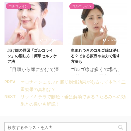
かけて入った深いシワ。
には抵抗がある・・・ エ
ゴルゴライン
ゴルゴライン
あれがあると、本当に顔
ステは高くて続かな
に凄味が増してしまうせ
い・・・ 自宅で本格的な
いか、いくらメイクや服
ケアができたら良いの
装に気を付けていても台
に・・・ と思っている人
無しです・・・ 加齢によ
におすすめなのが、家庭
2021/2/23
2024/1/30
るたるみが原因のゴルゴ
用の美顔器。 筋トレやマ
老け顔の原因「ゴルゴライ
生まれつきのゴルゴ線は消せ
線はコツコツケアで消す
ッサージなどのセルフケ
ン」の消し方｜簡単セルフケ
る？できる原因や自力で消す
しかないですが、実は速
アだけでは物足りないと
ア法
方法も
攻で消せるゴルゴ線もあ
いう人は、美顔器を導入
「目頭から頬にかけて深
ゴルゴ線は多くの場合、
るんです。 この記事でわ
して一段階上のケアをし
めのシワ」ができていた
加齢によって目立つよう
かること すぐに消せるゴ
てみましょう。 この記事
PREV
オロナインにまぶた脂肪燃焼効果があるって本当？二
ら、それは「ゴルゴライ
になります。 ですが、中
ルゴ線のタイプは？ ゴル
でわかること ゴルゴ線を
重効果の真相は？
ン」かも。 ゴルゴライン
には生まれつきゴルゴ線
ゴ線がすぐ消えた！おす
消すのに役立つ美顔器の
NEXT
リッドキララで眼瞼下垂は解消できる？たるみへの効
は老けて見えるのはもち
が目立つという人もいま
すめのケア方法 この記事
タイプとおすすめの商品
果との違いも解説！
ろん、「凄味がある」と
す。 生まれつきゴルゴ線
のポイント！ 「筋肉の凝
この記事のポイント！ ゴ
いう印象を与えがちなの
が目立つ場合「整形しか
り」・「乾燥」が原因の
ルゴ線は、単なるシワや
で、女性ならなんとして
ない？？」と思ってしま
ゴルゴ線はすぐに消せる
たるみよりも消すのが難
も消したいですよね。
うかもしれませんが、思
「温→冷ケア」・「ツボ
しい 表皮ケアが主な役割