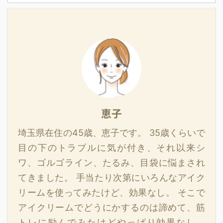
「消すにはヒアルロン酸
い込みで美容外科に駆け
押し」・「セラミド配合
の化粧品だけでは改善が
を注入するしかないんじ
込むのはリスクが高いで
化粧品」 ...
難しい 真皮・ ...
ゃない？」と思うかもし
す。 この記事でわかるこ
れませんが、セルフケア
と 生まれつきのゴルゴ線
でも消すことができま
の原因 生まれつきのゴル
す。 今回は、すでにでき
ゴ線を消す方法 美容外科
てしまったゴルゴライン
での治療の注意点 この記
も自力で改善できるよ
事のポイント！ 生まれつ
う、以下の内容をご紹介
きゴルゴ線が目立つ人
したいと思います。 この
は、靭帯が内側から引っ
恵子
記事でわかること ゴルゴ
張る力が強い・脂肪が薄
埼玉県在住の45歳、恵子です。 35歳くらいで
ラインの原因 自力でゴル
い・肌の弾力が少ないな
ゴラインを消す方法 ゴル
どの特徴がある 生まれつ
目の下のトラブルに気が付き、それ以来シ
ゴラインを消すクリ ...
きのゴルゴ ...
ワ、ゴルゴライン、たるみ、目袋に悩まされ
てきました。 手当たり次第にいろんなアイク
リームを使ってみたけど、効果なし。 そこで
アイクリームでどうにかするのは諦めて、筋
トレに励んでみたけどやっぱり効果なし。