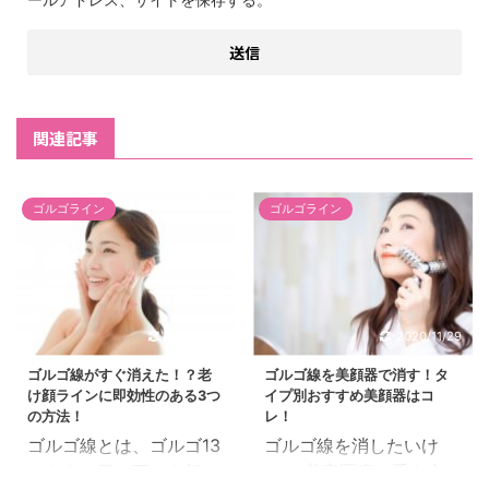
関連記事
ゴルゴライン
ゴルゴライン
2024/1/30
2020/11/29
ゴルゴ線がすぐ消えた！？老
ゴルゴ線を美顔器で消す！タ
け顔ラインに即効性のある3つ
イプ別おすすめ美顔器はコ
の方法！
レ！
ゴルゴ線とは、ゴルゴ13
ゴルゴ線を消したいけ
のように目の下から頬に
ど、 美容医療に手を出す