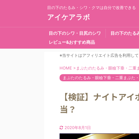
目の下のたるみ・シワ・クマは自分で改善できる
アイケアラボ
目の下のシワ・目尻のシワ
目の下のたる
レビュー&おすすめ商品
※当サイトはアフィリエイト広告を利用して
HOME
>
まぶたのたるみ・眼瞼下垂・二重
まぶたのたるみ・眼瞼下垂・二重まぶた
【検証】ナイトアイ
当？
2020年8月1日