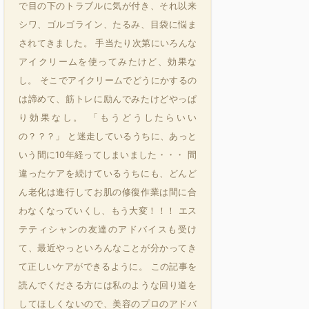
で目の下のトラブルに気が付き、それ以来
シワ、ゴルゴライン、たるみ、目袋に悩ま
されてきました。 手当たり次第にいろんな
アイクリームを使ってみたけど、効果な
し。 そこでアイクリームでどうにかするの
は諦めて、筋トレに励んでみたけどやっぱ
り効果なし。 「もうどうしたらいい
の？？？」 と迷走しているうちに、あっと
いう間に10年経ってしまいました・・・ 間
違ったケアを続けているうちにも、どんど
ん老化は進行してお肌の修復作業は間に合
わなくなっていくし、もう大変！！！ エス
テティシャンの友達のアドバイスも受け
て、最近やっといろんなことが分かってき
て正しいケアができるように。 この記事を
読んでくださる方には私のような回り道を
してほしくないので、美容のプロのアドバ